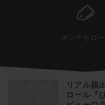
#シナモロ
リアル脱
ロール『
ピューロ