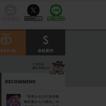
mail
twitter
Line@
せ
SCRAPch.
会社案内
『赤見かるびの渋谷侵
略計画からの脱出』10