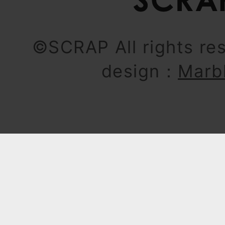
©SCRAP All rights re
design：
Marb