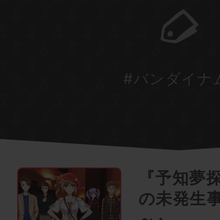
#バンダイナ
『予知夢
の未発生
～』