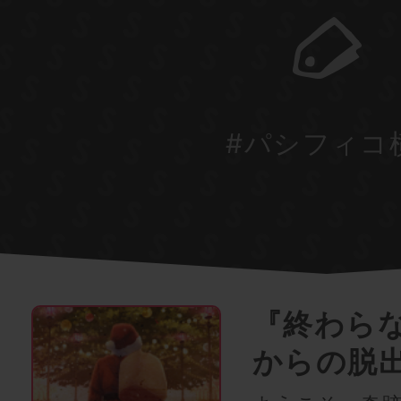
#パシフィコ
『終わら
からの脱