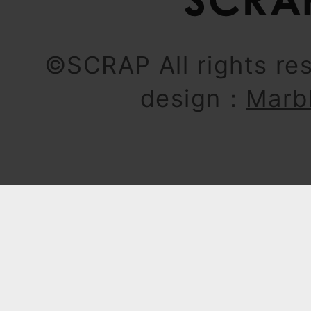
©SCRAP All rights re
design：
Marb