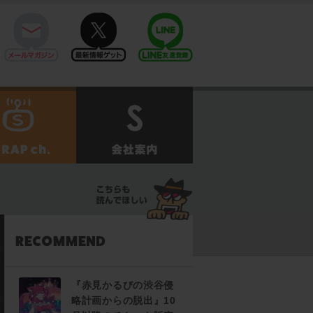
mail
twitter
Line@
せ
SCRAPch.
会社案内
『赤見かるびの渋谷侵
略計画からの脱出』10