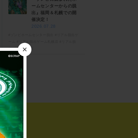
ームセンターからの脱
出』福岡＆札幌での開
催決定！
2026.07.28
#ゾンビホームセンター脱出
#リアル脱出ゲ
ーム
#リアル脱出ゲーム札幌店
#リアル脱
×
出ゲーム福岡店