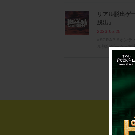
リアル脱出ゲ
脱出』
2023.05.25
#SCRAP
#オンラ
ル脱出ゲーム
#大