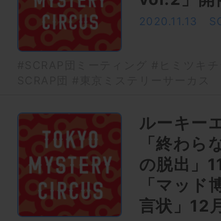
2020.11.13
S
#SCRAP団ミーティング
#ヒミツキチ
SCRAP団
#東京ミステリーサーカス
ルーキー
「終わら
の脱出」1
「マッド
言状」12