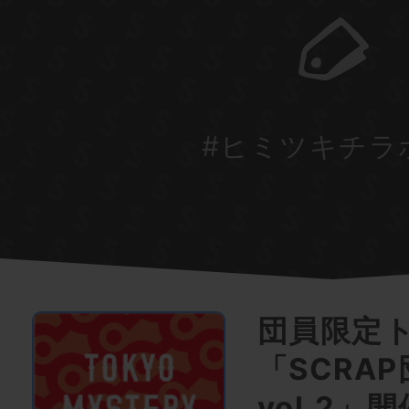
#ヒミツキチラボ
団員限定
「SCRA
vol.2」