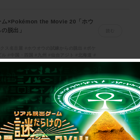
Pokémon the Movie 20「ホウ
読む
らの脱出」
ックス名古屋
#ホウオウの試練からの脱出
#ポケ
ビル
#中国・四国
#九州
#仙台アジト
#北海道
#
神アジト
#岡山アジト
#札幌アジト
#東北
#東海
#関西
1