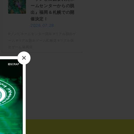
ームセンターからの脱
出』福岡＆札幌での開
催決定！
2026.07.28
#ゾンビホームセンター脱出
#リアル脱出ゲ
ーム
#リアル脱出ゲーム札幌店
#リアル脱
出ゲーム福岡店
×