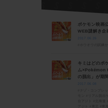
ポケモン映画
WEB謎解き企
2017.06.26
#ホウオウの試練
キミはどのポ
ム×Pokémon
の脱出」が期
2017.06.08
#ナゾ・コンプレ
モン
#リアル脱出
台アジト
#北海道
アジト
#東北
#東