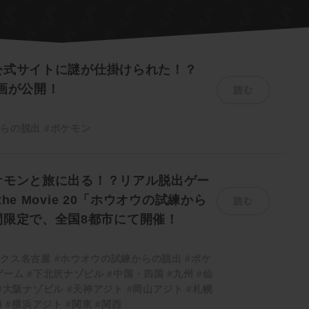
公式サイトに謎が仕掛けられた！？
読む
画が公開！
からの脱出
#ポケモン
ケモンと旅に出る！？リアル脱出ゲー
読む
 the Movie 20「ホウオウの試練から
間限定で、全国8都市にて開催！
ックス名古屋
#ホウオウの試練からの脱出
#ポケ
ゲーム
#下北沢ナゾビル
#中国・四国
#九州
#仙
#大阪ナゾビル
#天神アジト
#岡山アジト
#札幌
海
#横浜アジト
#関東
#関西