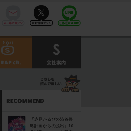
mail
twitter
Line@
せ
SCRAPch.
会社案内
『赤見かるびの渋谷侵
略計画からの脱出』10