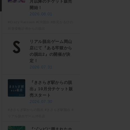
月以降のチケット販売
開始！
2026.08.01
#Crazy Raccoon
#CR脱出
#赤見かるびの
渋谷侵略計画からの脱出
リアル脱出ゲーム岡山
店にて『ある牢獄から
の脱出2』の開催が決
定！
2026.07.31
『きさらぎ駅からの脱
出』10月分チケット販
売スタート
2026.07.30
#きさらぎ駅からの脱出
#きさらぎ駅脱出
#
リアル脱出ゲーム渋谷店
『ゾンビに囲まれたホ