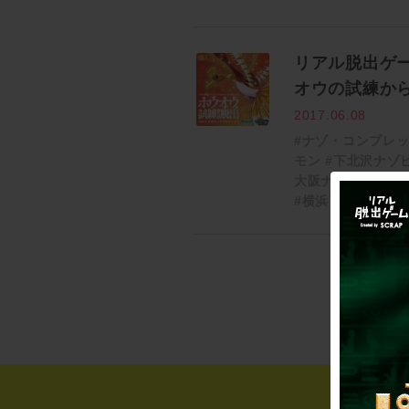
リアル脱出ゲーム×
オウの試練か
2017.06.08
#ナゾ・コンプレ
モン
#下北沢ナゾ
大阪ナゾビル
#天
#横浜アジト
#関東