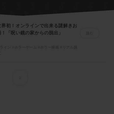
世界初！オンラインで出来る謎解きお
読む
場！「呪い鏡の家からの脱出」
ライン
#ホラーゲーム
#ホラー映画
#リアル脱
文
1