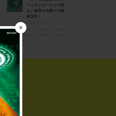
ームセンターからの脱
出』福岡＆札幌での開
催決定！
2026.07.28
×
#ゾンビホームセンター脱出
#リアル脱出ゲ
ーム
#リアル脱出ゲーム札幌店
#リアル脱
出ゲーム福岡店