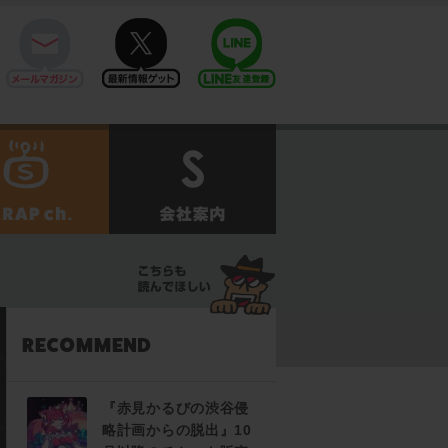
mail
twitter
Line@
せ
SCRAPch.
会社案内
『赤見かるびの渋谷侵
略計画からの脱出』10