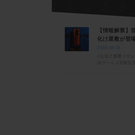
【情報解禁】
化け屋敷が登
2020.09.01
#お化け屋敷
#オン
出ゲーム
#五味弘