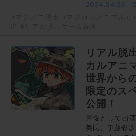
2024.04.25
#マジアニ脱出
#マジカルアニマルだ
出
#リアル脱出ゲーム福岡
リアル脱
カルアニ
世界から
限定のス
公開！
声優として出演
美氏、伊藤彩