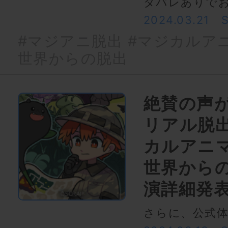
タバレありで
2024.03.21
#マジアニ脱出
#マジカルア
世界からの脱出
絶賛の声
リアル脱
カルアニ
世界から
演詳細発
さらに、公式