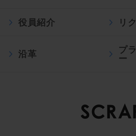
役員紹介
リ
プ
沿革
ー