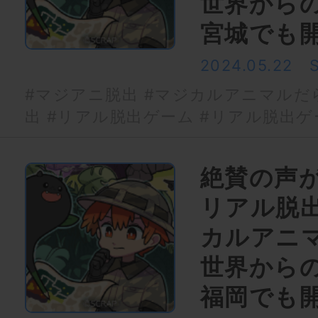
世界から
宮城でも
2024.05.22
#マジアニ脱出
#マジカルアニマルだ
出
#リアル脱出ゲーム
#リアル脱出ゲ
絶賛の声
リアル脱
カルアニ
世界から
福岡でも