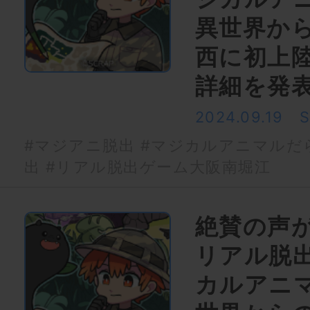
異世界か
西に初上陸
詳細を発
2024.09.19
#マジアニ脱出
#マジカルアニマルだ
出
#リアル脱出ゲーム大阪南堀江
絶賛の声
リアル脱
カルアニ