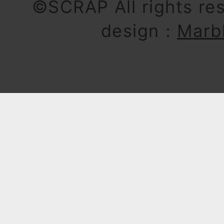
©SCRAP All rights re
design：
Marb