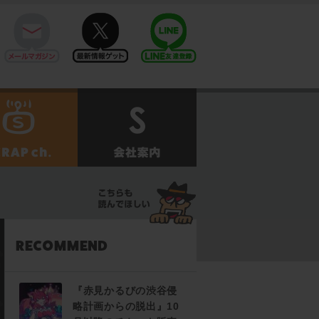
mail
twitter
Line@
せ
SCRAPch.
会社案内
『赤見かるびの渋谷侵
略計画からの脱出』10