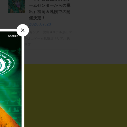
ームセンターからの脱
出』福岡＆札幌での開
催決定！
2026.07.28
×
#ゾンビホームセンター脱出
#リアル脱出ゲ
ーム
#リアル脱出ゲーム札幌店
#リアル脱
出ゲーム福岡店