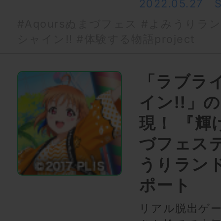
2022.05.27
#Aqoursぬまづフェス
#よみうりラ
シャイン!!
#体験する物語project
「ラブラ
イン!!」
現！ 『輝け
づフェステ
うりランド
ポート
リアル脱出ゲー