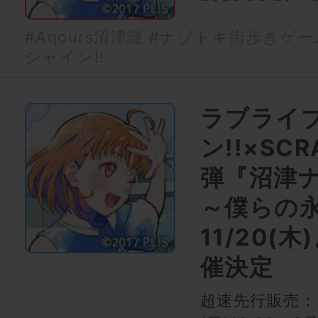
#Aqours沼津謎
#ナゾトキ街歩きゲー
シャイン!!
ラブライ
ン!!×SC
弾『沼津
～僕らの永
11/20(
催決定
超速先行販売：2