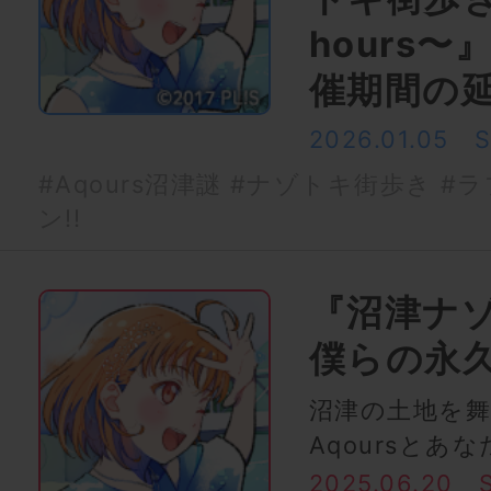
hours
催期間の
2026.01.05
#Aqours沼津謎
#ナゾトキ街歩き
#ラ
ン!!
『沼津ナゾ
僕らの永久
沼津の土地を
Aqoursとあ
2025.06.20