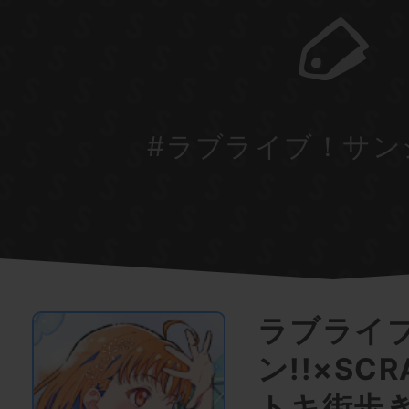
#ラブライブ！サンシ
ラブライ
ン!!×SC
トキ街歩き