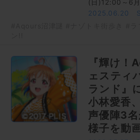
(日)12:00～6
2025.06.20
#Aqours沼津謎
#ナゾトキ街歩き
#ラ
ン!!
『輝け！A
ェスティバ
ランド』
小林愛香
声優陣3
様子を動