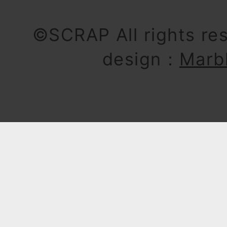
©SCRAP All rights re
design：
Marb