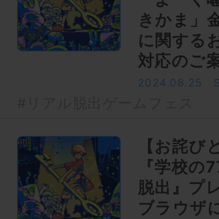
きかま」
に関する
対応のご
2024.08.25
#リアル脱出ゲームフェス
【お詫び
『学校の7
脱出』プ
ブラウザ