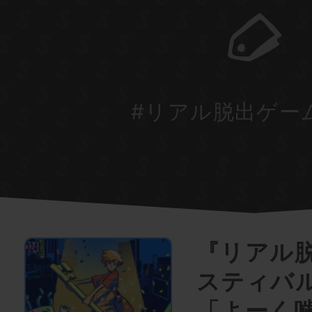
#リアル脱出ゲー
『リアル
スティバ
「よーく