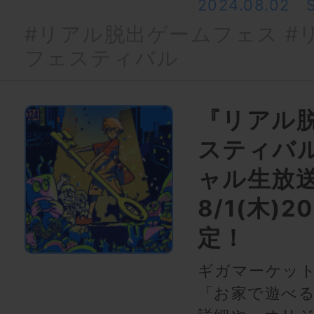
2024.08.02
#リアル脱出ゲームフェス
#
フェスティバル
『リアル
スティバル
ャル生放
8/1(木)
定！
ギガマーケッ
「お家で遊べ