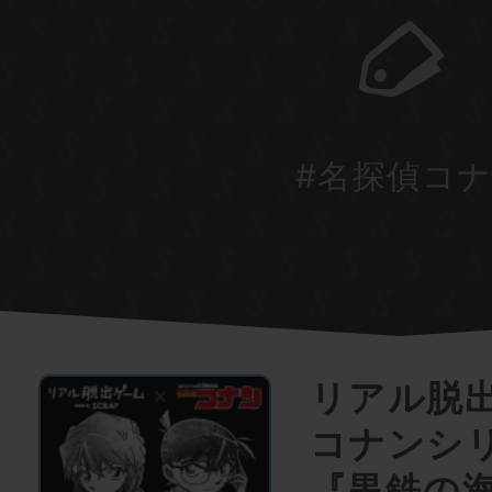
#名探偵コ
リアル脱
コナンシ
『黒鉄の