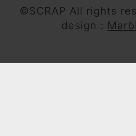
©SCRAP All rights re
design：
Marb