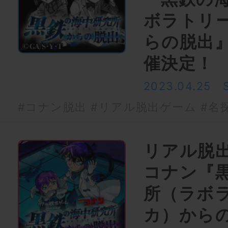
ボラトリ
らの脱出
催決定！
2023.04.25
#コナン脱出
#リアル脱出ゲーム
#名
リアル脱
コナン『
所（ラボ
カ）から