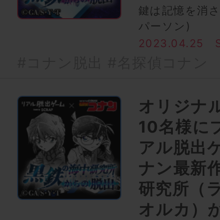
鍵は記憶を消さ
パーソン)
2023.04.25
#コナン脱出
#名探偵コナン
オリジナ
10名様に
アル脱出
ナン最新
研究所（
オルカ）