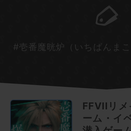
#壱番魔晄炉（いちばんま
FFVII
ーム・イ
潜入ゲー