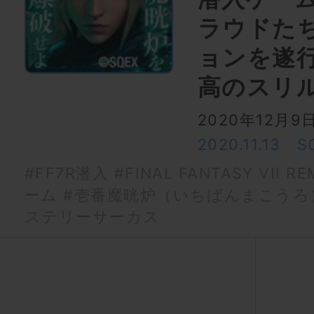
ラウドた
ョンを遂
高のスリ
2020年12月
2020.11.13
S
#FF7R潜入
#FINAL FANTASY VII R
ーム
#壱番魔晄炉（いちばんまこうろ
ステリーサーカス