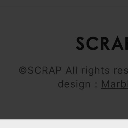
©SCRAP All rights re
design：
Marb