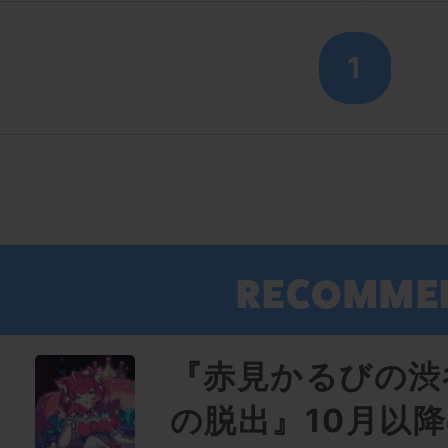
1
『赤見かるびの渋
の脱出』10月以