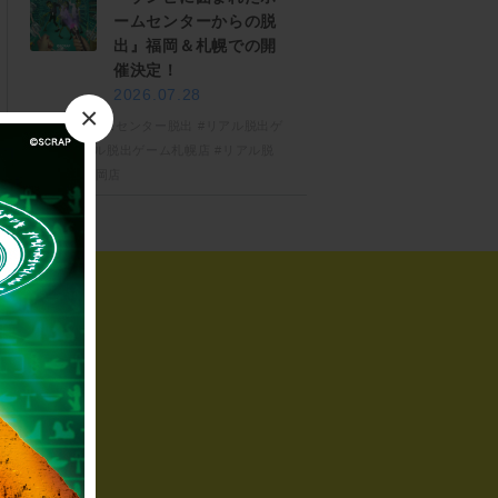
ームセンターからの脱
出』福岡＆札幌での開
催決定！
2026.07.28
×
#ゾンビホームセンター脱出
#リアル脱出ゲ
ーム
#リアル脱出ゲーム札幌店
#リアル脱
出ゲーム福岡店