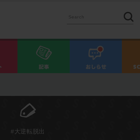
イベント
記事
お知ら
#大逆転脱出