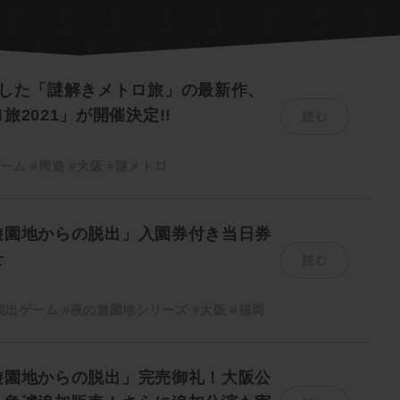
員した「謎解きメトロ旅」の最新作、
読む
旅2021」が開催決定!!
ゲーム
#周遊
#大阪
#謎メトロ
遊園地からの脱出」入園券付き当日券
読む
せ
脱出ゲーム
#夜の遊園地シリーズ
#大阪
#福岡
遊園地からの脱出」完売御礼！大阪公
読む