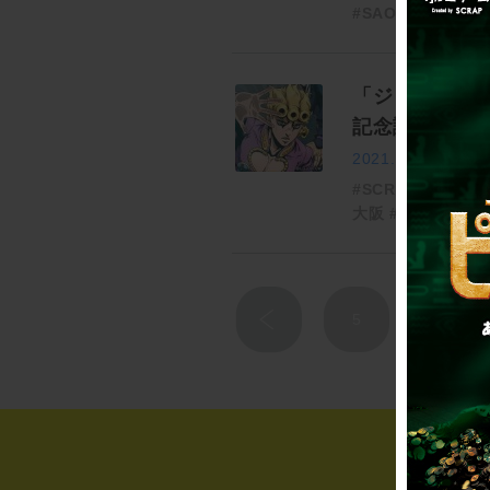
#SAO脱出
#名古
「ジョジョの
記念謎解き企
2021.08.26
#SCRAP
#ジョジ
大阪
#岡山
#東京
5
6