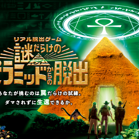
屋
#大阪
#東京
奇妙な美術館からの脱出」リスタート
読む
画スタート！
ョ
#ジョジョ脱出
#リアル脱出ゲーム
#北海道
#
#神奈川
#福岡
7
8
9
10