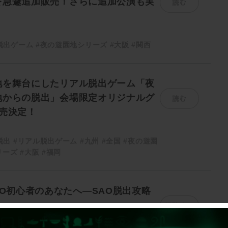
を急遽追加販売！さらに追加公演も実
脱出ゲーム
#夜の遊園地シリーズ
#大阪
#関西
地を舞台にしたリアル脱出ゲーム「夜
読む
地からの脱出」会場限定オリジナルグ
売決定！
脱出
#リアル脱出ゲーム
#九州
#全国
#夜の遊園
リーズ
#大阪
#福岡
AO初心者のあなたへ―SAO脱出攻略
読む