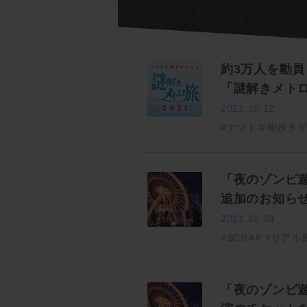
約3万人を動
「謎解きメトロ
2021.10.12
#ナゾトキ街歩き
「夜のゾンビ
追加のお知ら
2021.10.04
#SCRAP
#リアル
「夜のゾンビ