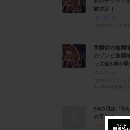
演のチケット
施決定！
2021.09.30
#SCRAP
#リアル
閉園後の遊園
のゾンビ遊園
ッズ全6種が発
2021.09.21
#SCRAP
#ゾンビ
地
#夜の遊園地シ
SAO脱出「S
の手引き―」
2021.09.17