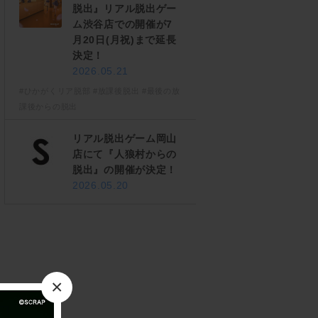
脱出』リアル脱出ゲー
ム渋谷店での開催が7
月20日(月祝)まで延長
決定！
2026.05.21
#ひかがくリア脱部
#放課後脱出
#最後の放
課後からの脱出
リアル脱出ゲーム岡山
店にて『人狼村からの
脱出』の開催が決定！
2026.05.20
×