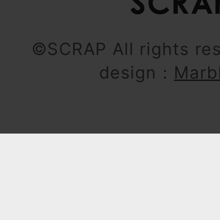
©SCRAP All rights re
design：
Marb