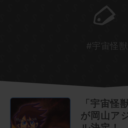
#宇宙怪
「宇宙怪
が岡山ア
ル決定！