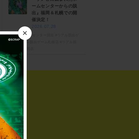
ームセンターからの脱
出』福岡＆札幌での開
催決定！
2026.07.28
×
#ゾンビホームセンター脱出
#リアル脱出ゲ
ーム
#リアル脱出ゲーム札幌店
#リアル脱
出ゲーム福岡店