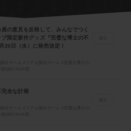
会員の意見を反映して、みんなでつく
読む
ラブ限定新作グッズ『完璧な博士の不
月20日（水）に発売決定！
ル脱出ゲーム
#リアル脱出ゲーム
#完璧な博士の
探偵SCRAP団
不完全な計画
読む
ル脱出ゲーム
#リアル脱出ゲーム
#完璧な博士の
探偵SCRAP団