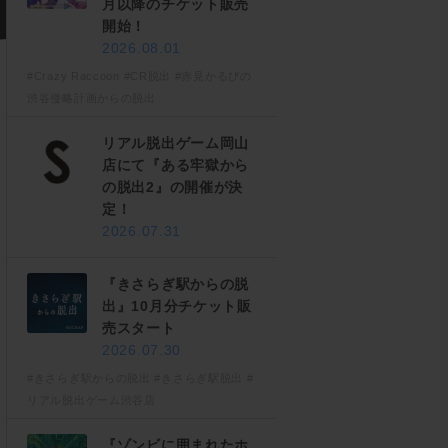
月以降のチケット販売
開始！
2026.08.01
#Crazy Raccoon
#CR脱出
#赤見かるびの
渋谷侵略計画からの脱出
リアル脱出ゲーム岡山
店にて『ある牢獄から
の脱出2』の開催が決
定！
2026.07.31
『きさらぎ駅からの脱
出』10月分チケット販
売スタート
2026.07.30
#きさらぎ駅からの脱出
#きさらぎ駅脱出
#
リアル脱出ゲーム渋谷店
『ゾンビに囲まれたホ