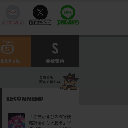
mail
twitter
Line@
せ
SCRAPch.
会社案内
『赤見かるびの渋谷侵
略計画からの脱出』10