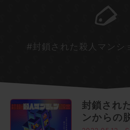
#封鎖された殺人マンシ
封鎖され
ンからの