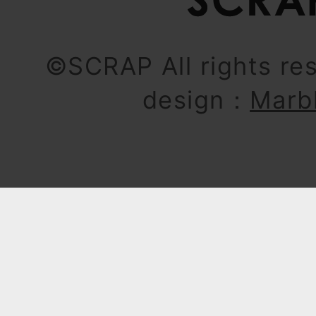
©SCRAP All rights re
design：
Marb