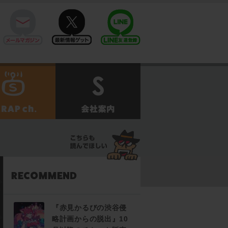
mail
twitter
Line@
せ
SCRAPch.
会社案内
『赤見かるびの渋谷侵
略計画からの脱出』10