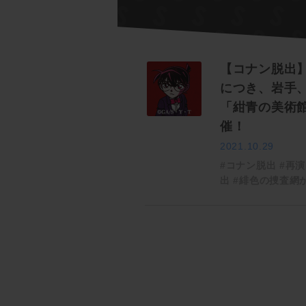
【コナン脱出
につき、岩手
「紺青の美術
催！
2021.10.29
#コナン脱出
#再演
出
#緋色の捜査網