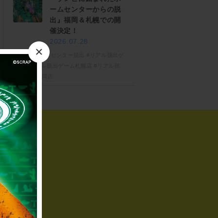
ームセンターからの脱
出』福岡＆札幌での開
催決定！
2026.07.28
×
#ゾンビホームセンター脱出
#リアル脱出ゲ
ーム
#リアル脱出ゲーム札幌店
#リアル脱
出ゲーム福岡店