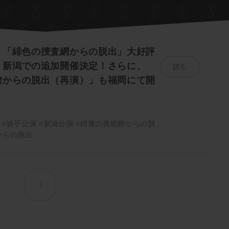
】「緋色の捜査網からの脱出」大好評
読む
、新潟での追加開催決定！さらに、
館からの脱出（再演）」も福岡にて開
#岩手公演
#新潟公演
#紺青の美術館からの脱
からの脱出
1