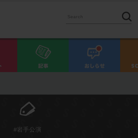
イベント
記事
お知ら
#岩手公演