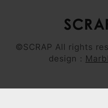
©SCRAP All rights re
design：
Marb