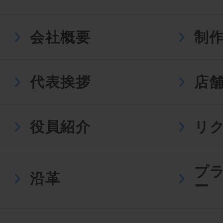
会社概要
制
代表挨拶
店
役員紹介
リ
プ
沿革
ー