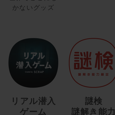
かないグッズ
リアル潜入
謎検
ゲーム
謎解き能