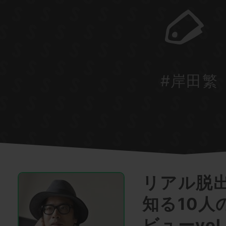
#岸田繁
リアル脱
知る10人
ビューvo