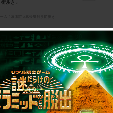
き街歩き』
ゲーム
#幕張謎
#幕張謎解き街歩き
1
制作のご相談、コラボレーションなど、
お気軽にお問い合わせください。