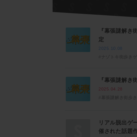
『幕張謎解き街歩
定
2025.10.08
#ナゾトキ街歩き
『幕張謎解き
2025.04.28
#幕張謎解き街歩
リアル脱出ゲ
催された話題