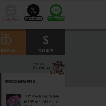
mail
twitter
Line@
せ
SCRAPch.
会社案内
『赤見かるびの渋谷侵
略計画からの脱出』10