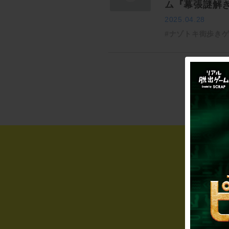
ム『幕張謎解
2025.04.28
#ナゾトキ街歩き