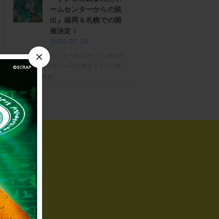
ームセンターからの脱
出』福岡＆札幌での開
催決定！
2026.07.28
×
#ゾンビホームセンター脱出
#リアル脱出ゲ
ーム
#リアル脱出ゲーム札幌店
#リアル脱
出ゲーム福岡店