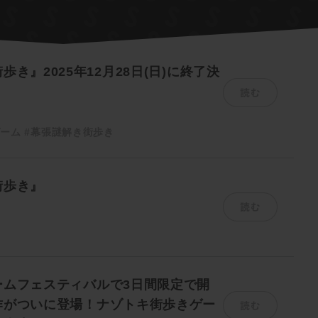
き』2025年12月28日(日)に終了決
読む
ゲーム
#幕張謎解き街歩き
街歩き』
読む
き
ームフェスティバルで3日間限定で開
読む
作がついに登場！ナゾトキ街歩きゲー