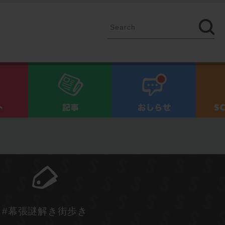
イベント
記事
お知ら
#幕張謎解き街歩き