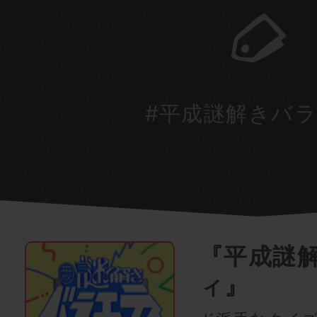
#平成謎解きバ
『平成謎
ィ』