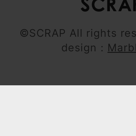
©SCRAP All rights re
design：
Marb