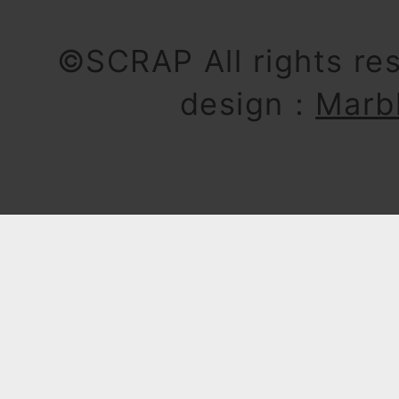
©SCRAP All rights re
design：
Marb