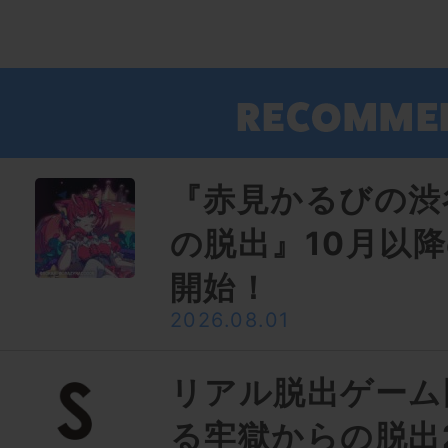
『赤見かるびの渋
の脱出』10月以
開始！
2026.08.01
リアル脱出ゲーム
る牢獄からの脱出