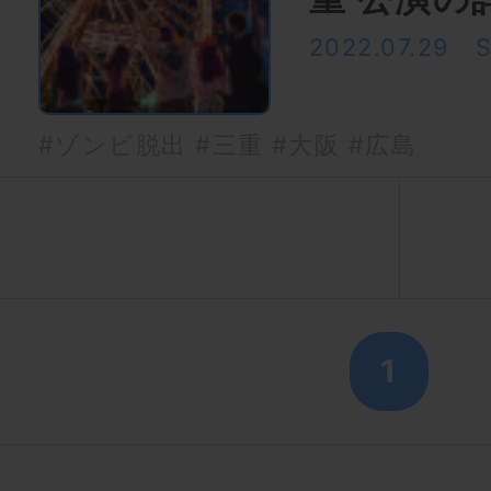
2022.07.29
#ゾンビ脱出
#三重
#大阪
#広島
1