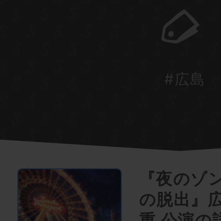
#広島
『夜のゾ
の脱出』
重 公演の