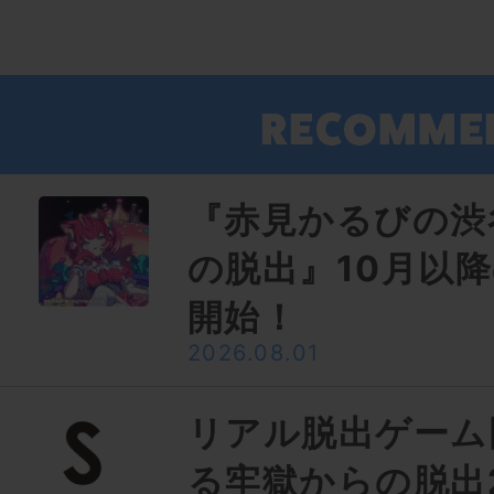
『赤見かるびの渋
の脱出』10月以
開始！
2026.08.01
リアル脱出ゲーム
る牢獄からの脱出