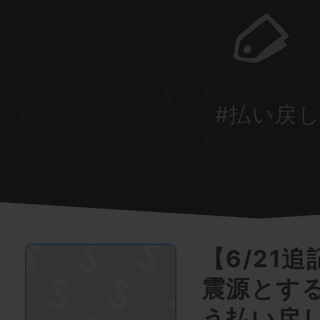
#払い戻
【6/21
震源とす
う払い戻