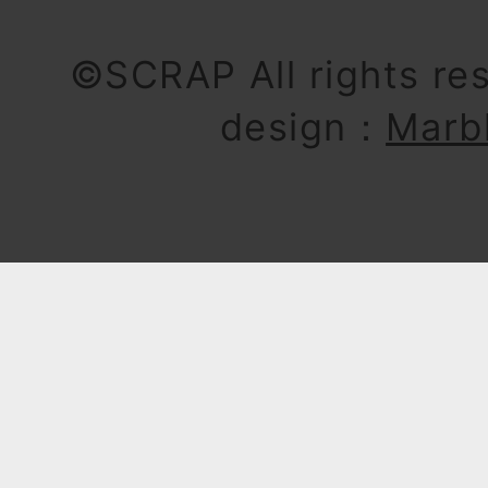
©SCRAP All rights re
design：
Marb