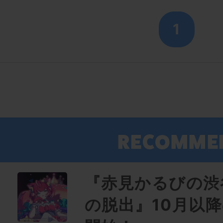
1
『赤見かるびの渋
の脱出』10月以