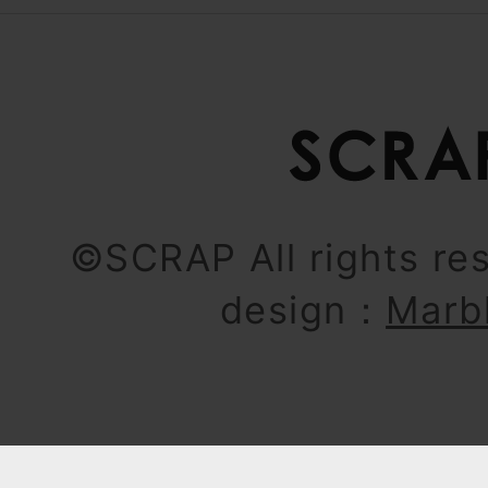
©SCRAP All rights re
design：
Marb