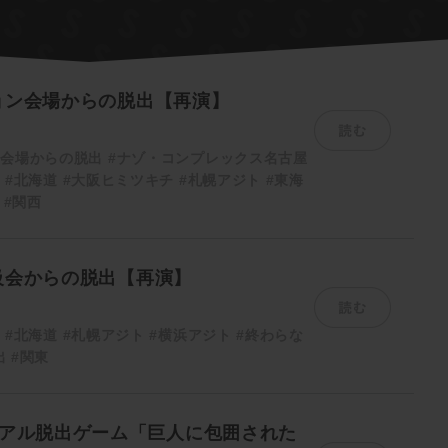
ョン会場からの脱出【再演】
読む
ン会場からの脱出
#ナゾ・コンプレックス名古屋
ム
#北海道
#大阪ヒミツキチ
#札幌アジト
#東海
#関西
級会からの脱出【再演】
読む
ム
#北海道
#札幌アジト
#横浜アジト
#終わらな
出
#関東
リアル脱出ゲーム「巨人に包囲された