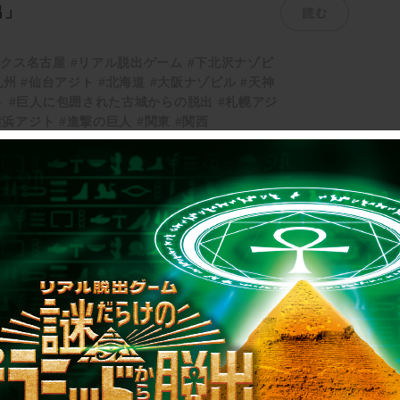
読む
出」
ックス名古屋
#リアル脱出ゲーム
#下北沢ナゾビ
九州
#仙台アジト
#北海道
#大阪ナゾビル
#天神
ト
#巨人に包囲された古城からの脱出
#札幌アジ
横浜アジト
#進撃の巨人
#関東
#関西
2
3
4
5
6