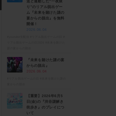
送と連動した“一夜限
り”のリアル脱出ゲー
ム『未来を賭けた​謎の​
宴からの​脱出』を無料
開催！
2026.06.04
#youtube生配信
#リアル脱出ゲームの日
#
リアル脱出ゲームの日2026
#未来を賭けた​
謎の​宴からの​脱出
『未来を賭けた謎の宴
からの脱出』
2026.06.04
#リアル脱出ゲームの日
#未来を賭けた​謎の​
宴からの​脱出
【重要】2026年6月5
日(金)の『渋谷謎解き
街歩き』のプレイにつ
いて