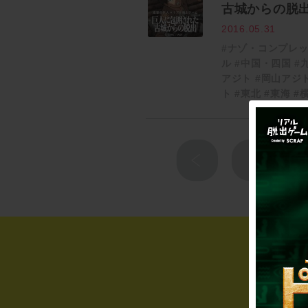
古城からの脱
2016.05.31
#ナゾ・コンプレ
ル
#中国・四国
#
アジト
#岡山アジ
ト
#東北
#東海
#
1