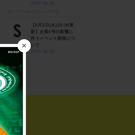
2026.06.03
#ナゾトキ街歩きゲーム
#渋谷謎
【6月2日(火)20:00更
新】台風6号の影響に
伴うイベント開催につ
×
いて
2026.06.02