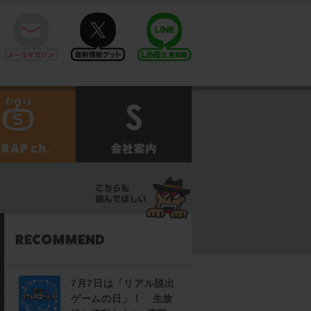
mail
twitter
Line@
せ
SCRAPch.
会社案内
7月7日は「リアル脱出
ゲームの日」！ 生放