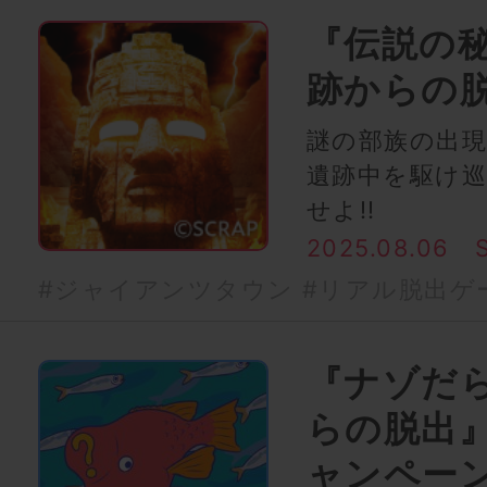
『伝説の
跡からの
謎の部族の出
遺跡中を駆け
せよ!!
2025.08.06
#ジャイアンツタウン
#リアル脱出ゲ
『ナゾだ
らの脱出
ャンペー