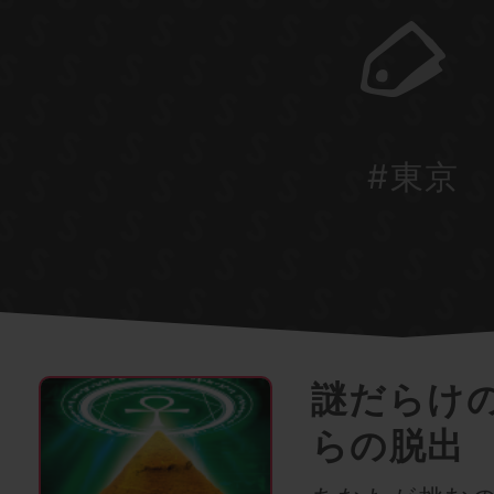
#東京
謎だらけ
らの脱出