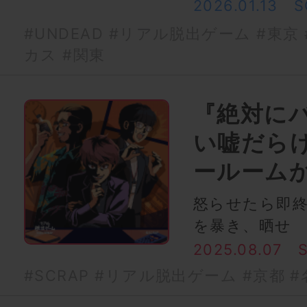
2026.01.13
S
#UNDEAD
#リアル脱出ゲーム
#東京
カス
#関東
『絶対に
い嘘だら
ールーム
怒らせたら即
を暴き、晒せ
2025.08.07
#SCRAP
#リアル脱出ゲーム
#京都
#