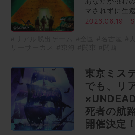
あなたが挑む
マされずに生
2026.06.19
#リアル脱出ゲーム
#全国
#名古屋
#
リーサーカス
#東海
#関東
#関西
東京ミス
でも、リ
×UNDE
死者の航
開催決定