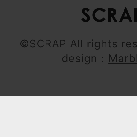
©SCRAP All rights re
design：
Marb