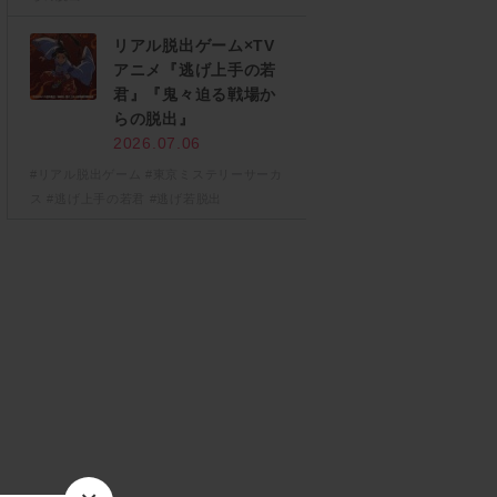
リアル脱出ゲーム×TV
アニメ『逃げ上手の若
君』『鬼々迫る戦場か
らの脱出』
2026.07.06
#リアル脱出ゲーム
#東京ミステリーサーカ
ス
#逃げ上手の若君
#逃げ若脱出