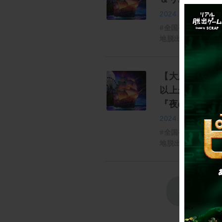
2024.03.14
#全国夜の遊園地
地脱出
【大反響の昼
以上が参加し
『夜の海賊遊
2024.03.14
#全国夜の遊園地
地脱出