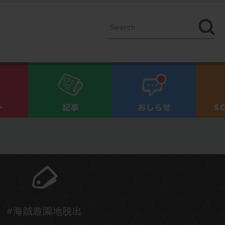
イベント
記事
お知ら
#海賊遊園地脱出