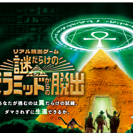
シリーズ
#夜の海賊遊園地からの脱出
#海賊遊園
コース詳細情報も公開！】累計30万人
読む
た「全国夜の遊園地シリーズ」最新作
園地からの脱出』の開催日程が決定！
シリーズ
#夜の海賊遊園地からの脱出
#海賊遊園
1
2
3