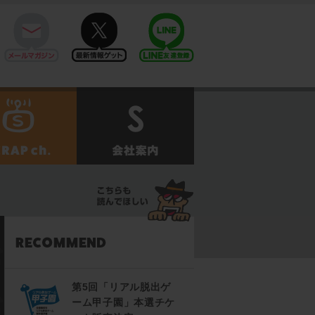
mail
twitter
Line@
せ
SCRAPch.
会社案内
第5回「リアル脱出ゲ
ーム甲子園」本選チケ