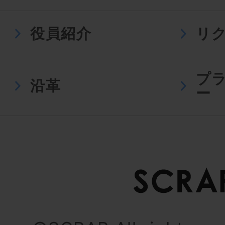
役員紹介
リ
プ
沿革
ー