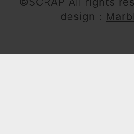
©SCRAP All rights re
design：
Marb