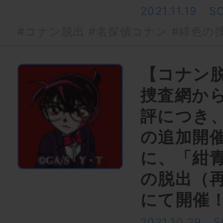
2021.11.19
S
#コナン脱出
#名探偵コナン
#緋色の
【コナン
捜査網か
評につき
の追加開
に、「紺
の脱出（
にて開催
2021.10.29
S