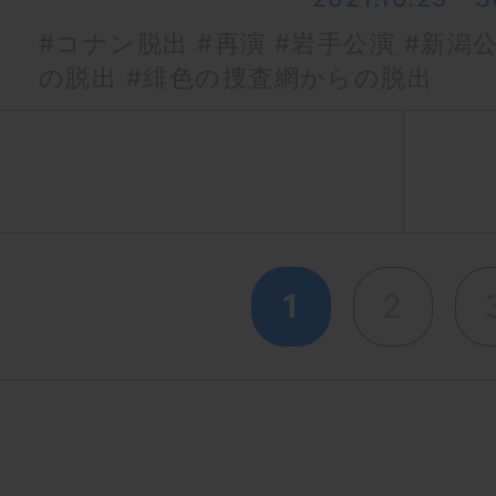
#コナン脱出
#再演
#岩手公演
#新潟
の脱出
#緋色の捜査網からの脱出
1
2