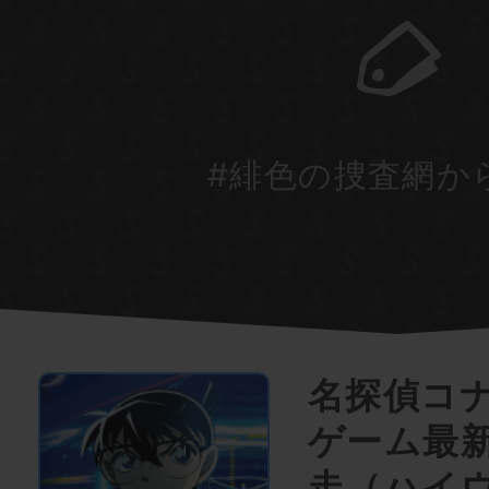
#緋色の捜査網か
名探偵コ
ゲーム最
走（ハイ