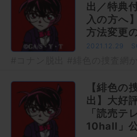
出／特典
入の方へ
方法変更
2021.12.29
S
#コナン脱出
#緋色の捜査網
【緋色の
出】大好
「読売テレ
10hall