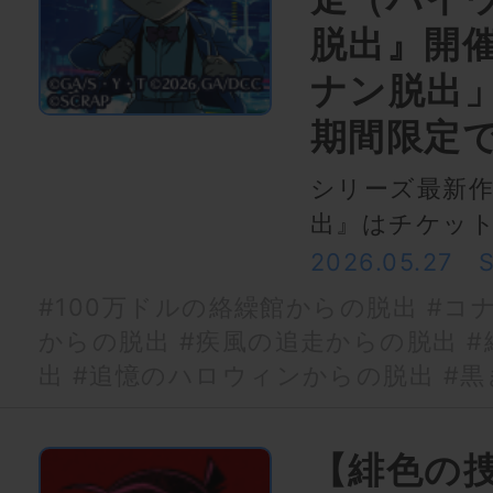
脱出』開
ナン脱出
期間限定
シリーズ最新
出』はチケッ
2026.05.27
#100万ドルの絡繰館からの脱出
#コ
からの脱出
#疾風の追走からの脱出
#
出
#追憶のハロウィンからの脱出
#黒
【緋色の