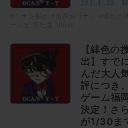
2021.11.29
S
#コナン脱出
#名探偵コナン
#緋色の
テレビ 新社屋 10hall
【緋色の
出】すで
んだ大人
評につき
ゲーム福
決定！さ
が1/30