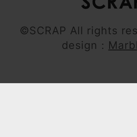
©SCRAP All rights re
design：
Marb