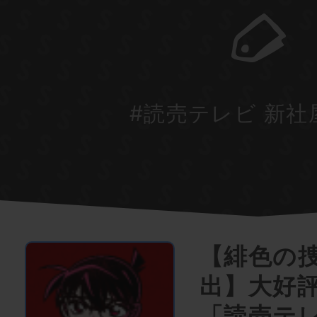
#読売テレビ 新社屋 
【緋色の
出】大好
「読売テレ