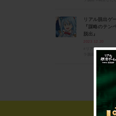
リアル脱出ゲ
『謀略のテン
脱出』
2023.12.20
#リアル脱出ゲー
ラ脱出