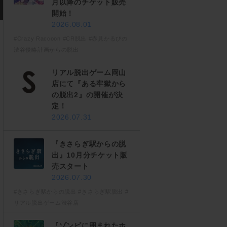
月以降のチケット販売
開始！
2026.08.01
#Crazy Raccoon
#CR脱出
#赤見かるびの
渋谷侵略計画からの脱出
リアル脱出ゲーム岡山
店にて『ある牢獄から
の脱出2』の開催が決
定！
2026.07.31
『きさらぎ駅からの脱
出』10月分チケット販
売スタート
2026.07.30
#きさらぎ駅からの脱出
#きさらぎ駅脱出
#
リアル脱出ゲーム渋谷店
『ゾンビに囲まれたホ