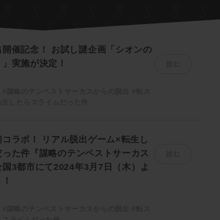
出開催記念！ お試し謎企画「シオンの
読む
！」実施が決定！
ム
#謀略のテンペストサーカスからの脱出
#転ス
転生したらスライムだった件
コラボ！ リアル脱出ゲーム×転生し
読む
だった件『謀略のテンペストサーカス
国3都市にて2024年3月7日（木）よ
ト！
ム
#謀略のテンペストサーカスからの脱出
#転ス
らスライムだった件