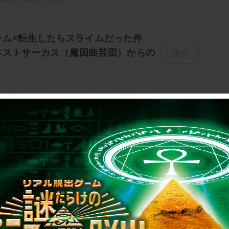
ーム×転生したらスライムだった件
読む
ペストサーカス（魔国曲芸団）からの
ム
#謀略のテンペストサーカスからの脱出
#転ス
1