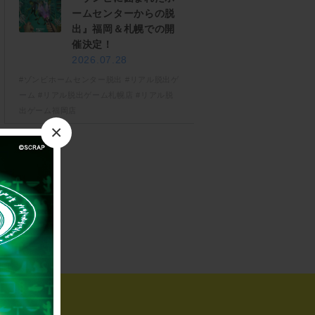
ームセンターからの脱
出』福岡＆札幌での開
催決定！
2026.07.28
#ゾンビホームセンター脱出
#リアル脱出ゲ
ーム
#リアル脱出ゲーム札幌店
#リアル脱
出ゲーム福岡店
×