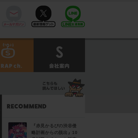
mail
twitter
Line@
せ
SCRAPch.
会社案内
『赤見かるびの渋谷侵
略計画からの脱出』10