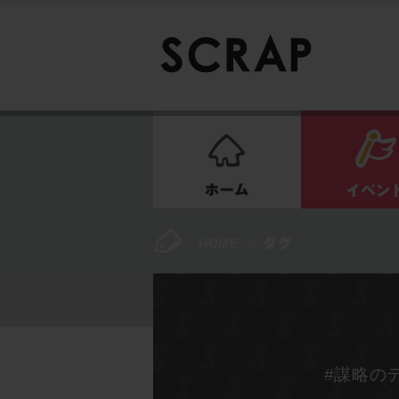
ホーム
HOME
>
#謀略の