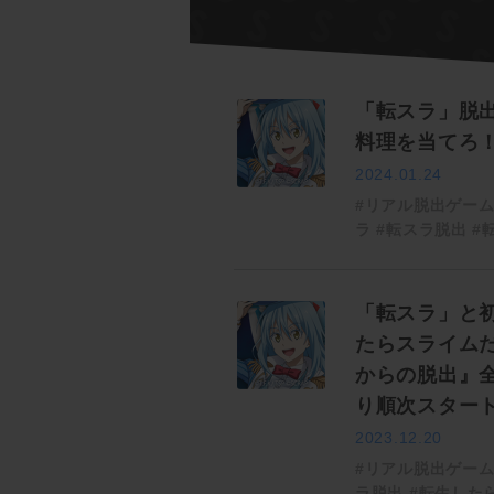
「転スラ」脱
料理を当てろ
2024.01.24
#リアル脱出ゲー
ラ
#転スラ脱出
#
「転スラ」と初
たらスライム
からの脱出』全
り順次スター
2023.12.20
#リアル脱出ゲー
ラ脱出
#転生した