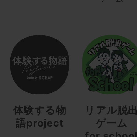
体験する物
リアル脱
語project
ゲーム
for schoo