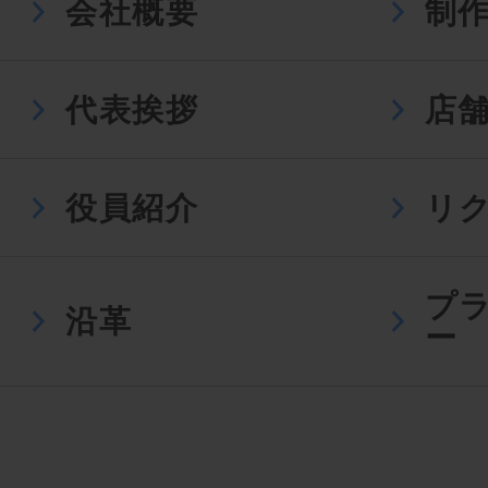
会社概要
制
代表挨拶
店
役員紹介
リ
プ
沿革
ー