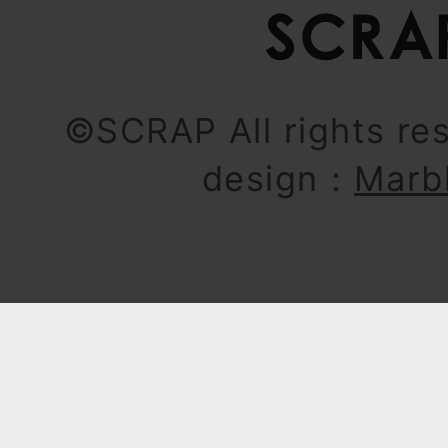
©SCRAP All rights re
design：
Marb