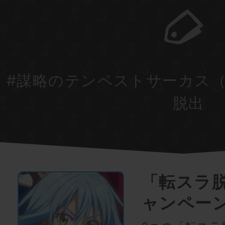
#謀略のテンペストサーカス
脱出
「転スラ
ャンペー