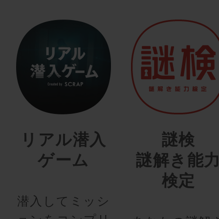
リアル潜入
謎検
ゲーム
謎解き能
検定
潜入してミッシ