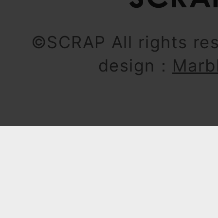
©SCRAP All rights re
design：
Marb