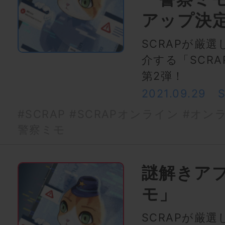
アップ決
SCRAPが厳
介する「SCRAP W
第2弾！
2021.09.29
#SCRAP
#SCRAPオンライン
#オン
警察ミモ
謎解きア
モ」
SCRAPが厳