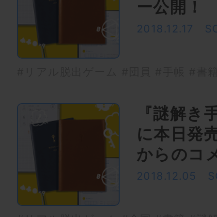
ー公開！
2018.12.17
S
#リアル脱出ゲーム
#団員
#手帳
#書
『謎解き手
に本日発
からのコ
2018.12.05
S