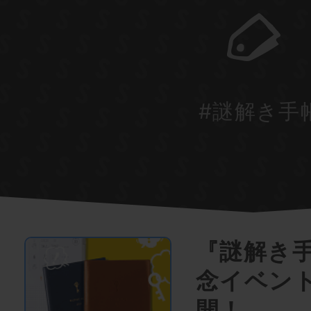
#謎解き手
『謎解き手
念イベン
開！