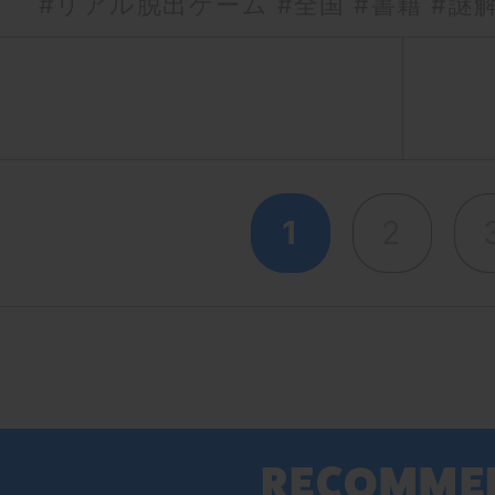
#リアル脱出ゲーム
#全国
#書籍
#謎
1
2