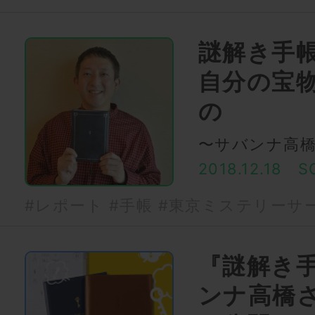
謎解き手
自分の宝
の
〜サバンナ高
2018.12.18
S
#レポート
#手帳
#東京ミステリーサ
『謎解き手
ンナ高橋