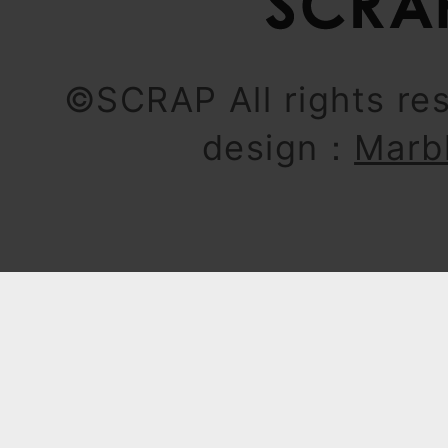
©SCRAP All rights re
design：
Marb