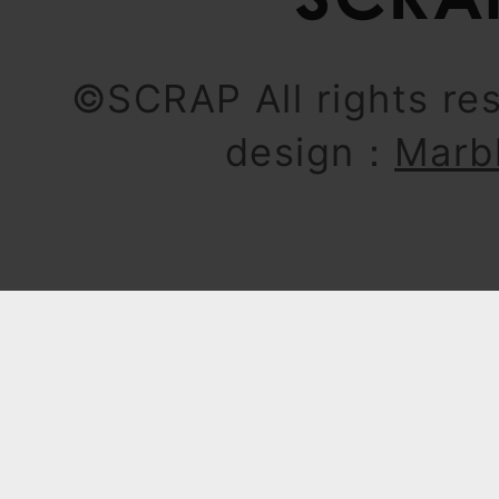
©SCRAP All rights re
design：
Marb