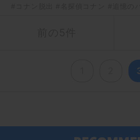
#コナン脱出
#名探偵コナン
#追憶の
前の5件
1
2