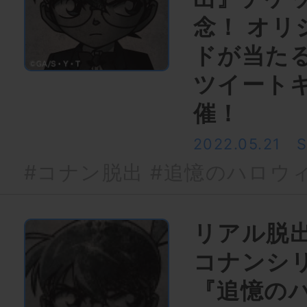
念！ オリ
ドが当た
ツイート
催！
2022.05.21
#コナン脱出
#追憶のハロウ
リアル脱
コナンシ
『追憶の