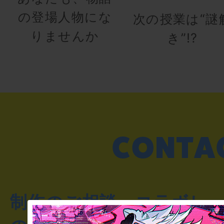
の登場人物にな
次の授業は“謎
りませんか
き”!?
制作のご相談・コラボレ