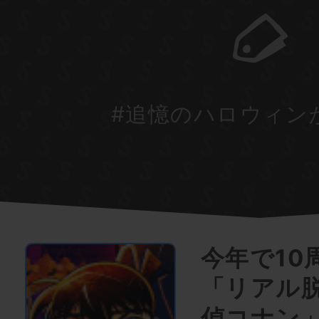
#追憶のハロウィン
今年で10
「リアル
偵コナン」