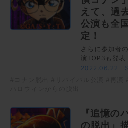
えて、過
公演も全
定！
さらに参加者
演TOP3も発表
2022.06.22
#コナン脱出
#リバイバル公演
#再演
ハロウィンからの脱出
『追憶の
の脱出』