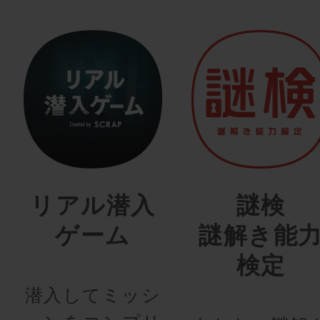
リアル潜入
謎検
ゲーム
謎解き能
検定
潜入してミッシ