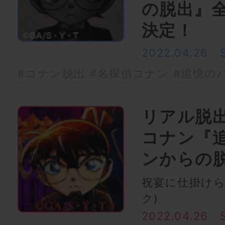
の脱出』
決定！
2022.04.26
#コナン脱出
#名探偵コナン
#追憶の
リアル脱
コナン『
ンからの
祝宴に仕掛けら
ク)
2022.04.26