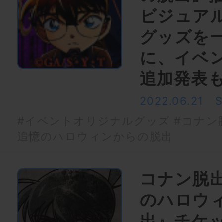
ビジュア
グッズを一
に、イベ
追加発表
2022.06.21
#イベントオリジナルグッズ
#コナン
追憶のハロウィンからの脱出
コナン脱
のハロウ
出』チケ