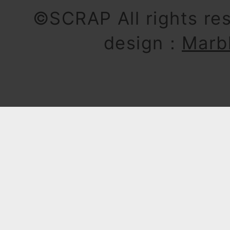
©SCRAP All rights re
design：
Marb