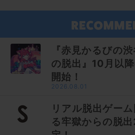
『赤見かるびの渋
の脱出』10月以
開始！
2026.08.01
リアル脱出ゲーム
る牢獄からの脱出
定！