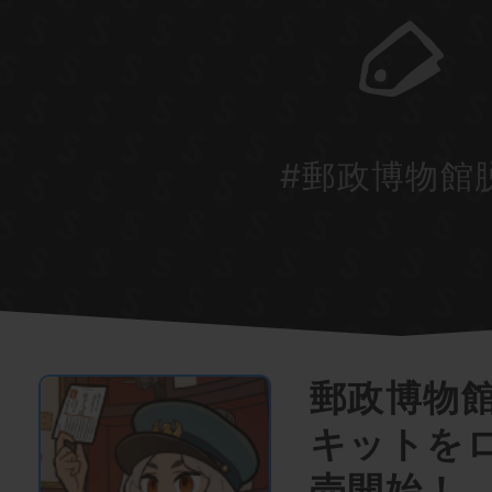
#郵政博物館
郵政博物
キットを
売開始！