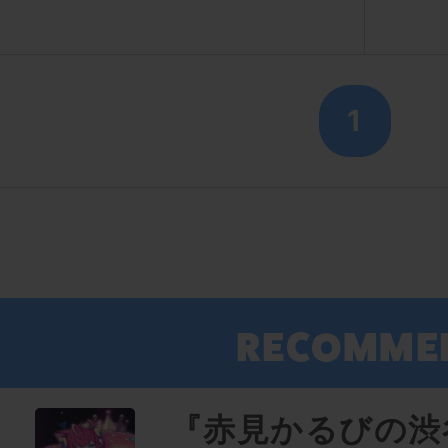
1
『赤見かるびの渋