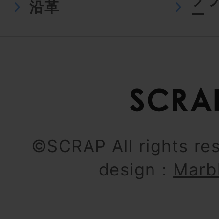
プ
沿革
ー
©SCRAP All rights re
design：
Marb