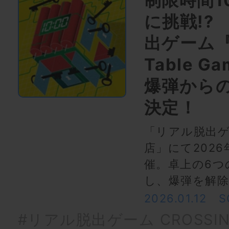
制限時間1
に挑戦!?
出ゲーム『1
Table 
爆弾から
決定！
「リアル脱出ゲー
店」にて2026
催。卓上の6つ
し、爆弾を解
2026.01.12
S
#リアル脱出ゲーム CROSSI