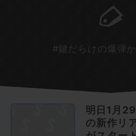
#鍵だらけの爆弾
明日1月2
の新作リ
がスター