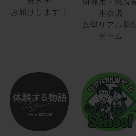
解きを
研修用・懇親
お届けします！
用会議
室型リアル脱
ゲーム