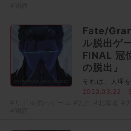
#関西
Fate/Gr
ル脱出ゲ
FINAL
の脱出」
それは、人理
2020.03.22
#リアル脱出ゲーム
#九州
#北海道
#
#関西