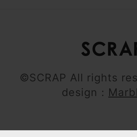
©SCRAP All rights re
design：
Marb