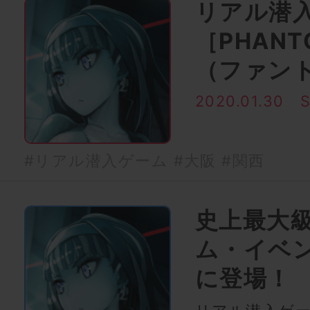
リアル潜入
［PHANT
（ファン
2020.01.30
#リアル潜入ゲーム
#大阪
#関西
史上最大
ム・イベ
に登場！