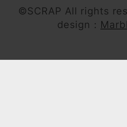
©SCRAP All rights re
design：
Marb