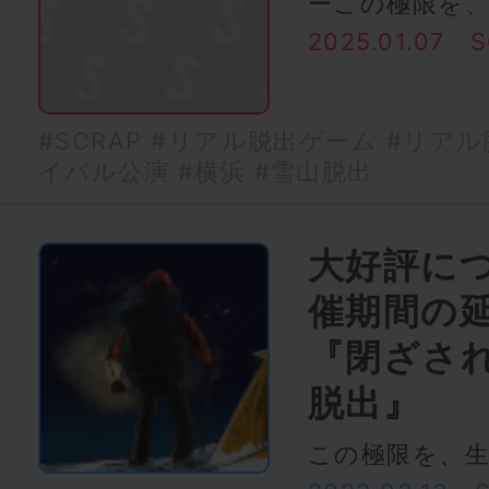
ーこの極限を
2025.01.07
S
#SCRAP
#リアル脱出ゲーム
#リアル
イバル公演
#横浜
#雪山脱出
大好評に
催期間の
『閉ざさ
脱出』
この極限を、