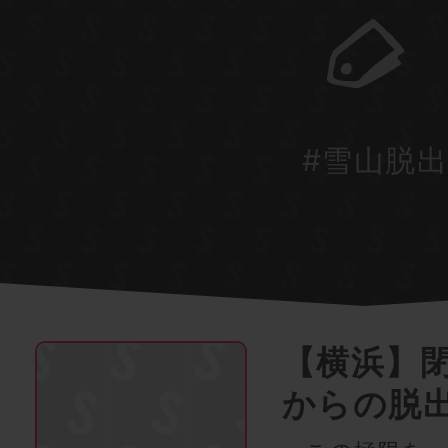
#雪山脱
【横浜】
からの脱