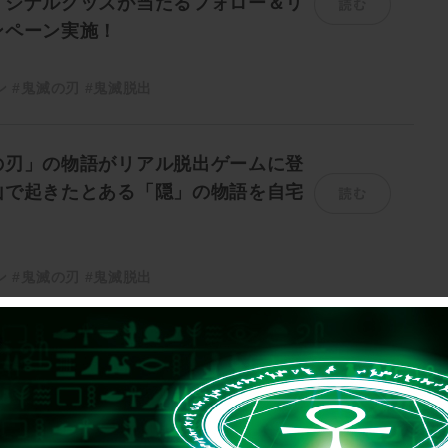
リジナルグッズが当たるフォロー＆リ
ンペーン実施！
ン
#鬼滅の刃
#鬼滅脱出
の刃」の物語がリアル脱出ゲームに登
読む
山で起きたとある「隠」の物語を自宅
ン
#鬼滅の刃
#鬼滅脱出
ーム×鬼滅の刃「鬼棲まう那田蜘蛛山
読む
ン
#鬼滅の刃
#鬼滅脱出