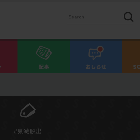
イベント
記事
お知ら
#鬼滅脱出