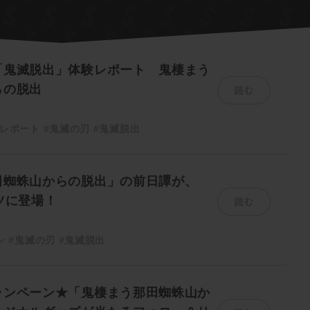
「鬼滅脱出」体験レポート 鬼棲まう
読む
らの脱出
レポート
#鬼滅の刃
#鬼滅脱出
田蜘蛛山からの脱出」の前日譚が、
読む
ツに登場！
ン
#鬼滅の刃
#鬼滅脱出
ャンペーン★「鬼棲まう那田蜘蛛山か
読む