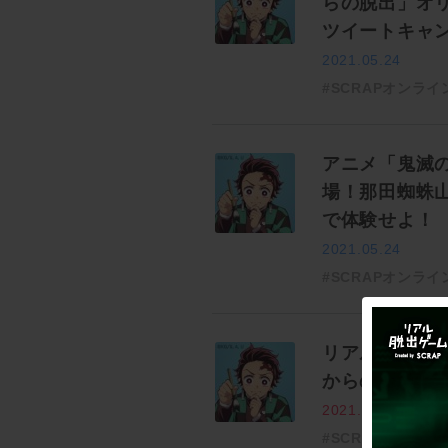
らの脱出」オ
ツイートキャ
2021.05.24
#SCRAPオンライ
アニメ「鬼滅
場！那田蜘蛛
で体験せよ！
2021.05.24
#SCRAPオンライ
リアル脱出ゲ
からの脱出」
2021.05.24
#SCRAPオンライ