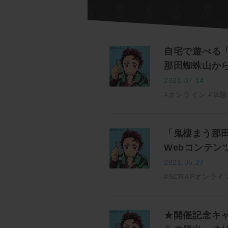
自宅で遊べる
那田蜘蛛山か
2021.07.14
#オンライン
#体験
「鬼棲まう那
Webコンテン
2021.05.27
#SCRAPオンライ
★開催記念キ