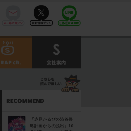
mail
twitter
Line@
せ
SCRAPch.
会社案内
『赤見かるびの渋谷侵
略計画からの脱出』10