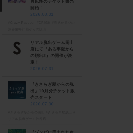
月以降のチケット販売
開始！
2026.08.01
#Crazy Raccoon
#CR脱出
#赤見かるびの
渋谷侵略計画からの脱出
リアル脱出ゲーム岡山
店にて『ある牢獄から
の脱出2』の開催が決
定！
2026.07.31
『きさらぎ駅からの脱
出』10月分チケット販
売スタート
2026.07.30
#きさらぎ駅からの脱出
#きさらぎ駅脱出
#
リアル脱出ゲーム渋谷店
『ゾンビに囲まれたホ