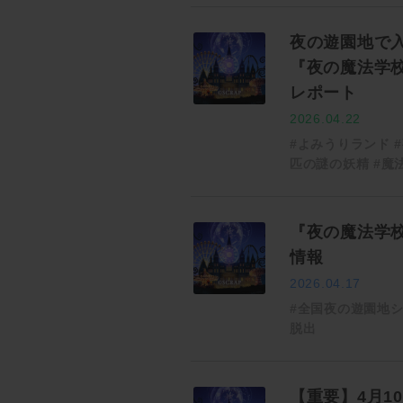
夜の遊園地で入
『夜の魔法学
レポート
2026.04.22
#よみうりランド
匹の謎の妖精
#魔
『夜の魔法学
情報
2026.04.17
#全国夜の遊園地
脱出
【重要】4月1