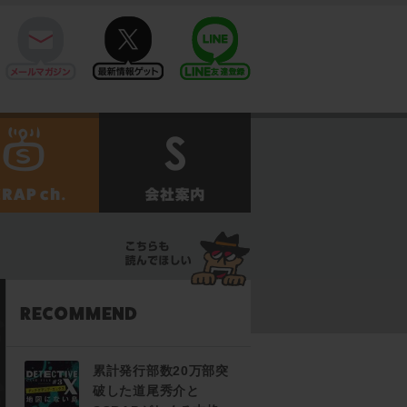
mail
twitter
Line@
せ
SCRAPch.
会社案内
累計発行部数20万部突
破した道尾秀介と