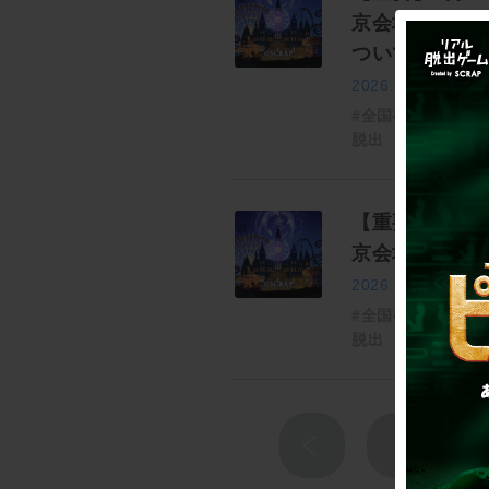
京会場、雨天
ついて
2026.04.10
#全国夜の遊園地
脱出
【重要】4月1
京会場 開催
2026.04.09
#全国夜の遊園地
脱出
1