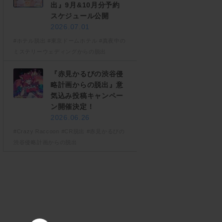
出』9月&10月分予約
スケジュール公開
2026.07.01
#ホテル脱出
#東京ドームホテル
#真夜中の
ミステリーウェディングからの脱出
『赤見かるびの渋谷侵
略計画からの脱出』意
気込み投稿キャンペー
ン開催決定！
2026.06.26
#Crazy Raccoon
#CR脱出
#赤見かるびの
渋谷侵略計画からの脱出