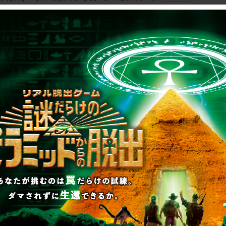
読む
中止による振替／チケット払い戻しに
シリーズ
#夜の魔法学校からの脱出
#魔法遊園地
0日(金)『夜の魔法学校からの脱出』東
読む
のお知らせ
シリーズ
#夜の魔法学校からの脱出
#魔法遊園地
2
3
4
5