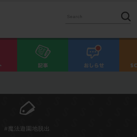
イベント
記事
お知ら
#魔法遊園地脱出