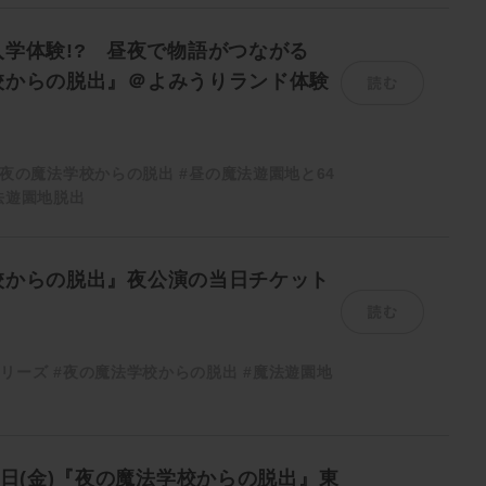
学体験!? 昼夜で物語がつながる
読む
校からの脱出』＠よみうりランド体験
#夜の魔法学校からの脱出
#昼の魔法遊園地と64
法遊園地脱出
校からの脱出』夜公演の当日チケット
読む
シリーズ
#夜の魔法学校からの脱出
#魔法遊園地
0日(金)『夜の魔法学校からの脱出』東