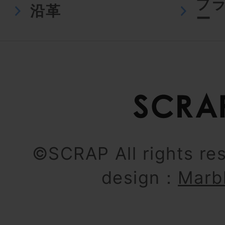
プ
沿革
ー
©SCRAP All rights re
design：
Marb