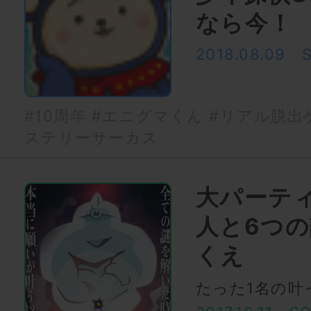
なら今！
2018.08.09
#10周年
#エニグマくん
#リアル脱出
ステリーサーカス
大パーティ
人と6つ
くえ
たった1名の叶