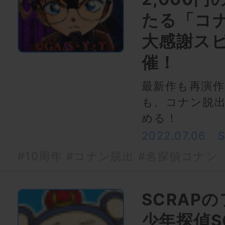
たる「コナ
大感謝ス
催！
最新作も再演
も、コナン脱
める！
2022.07.06
#10周年
#コナン脱出
#名探偵コナン
SCRAP
少年探偵S