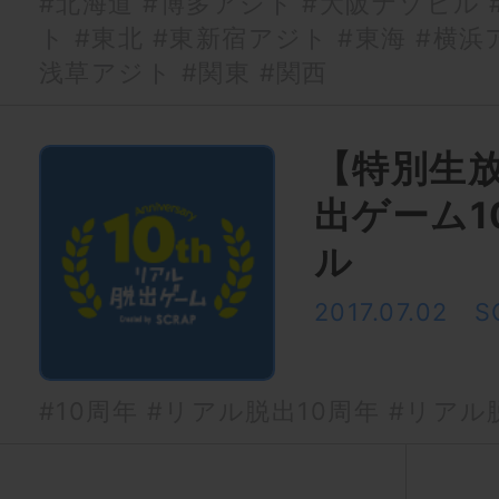
#北海道
#博多アジト
#大阪ナゾビル
ト
#東北
#東新宿アジト
#東海
#横浜
浅草アジト
#関東
#関西
【特別生
出ゲーム1
ル
2017.07.02
S
#10周年
#リアル脱出10周年
#リアル