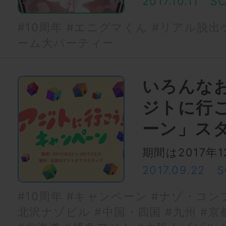
2017.10.11
S
#10周年
#エニグマくん
#リアル脱出
ーム大パーティー
いろんな
ジトに行
ーン」ス
期間は2017年
2017.09.22
S
#10周年
#キャンペーン
#ナゾ・コン
北沢ナゾビル
#中国・四国
#九州
#京