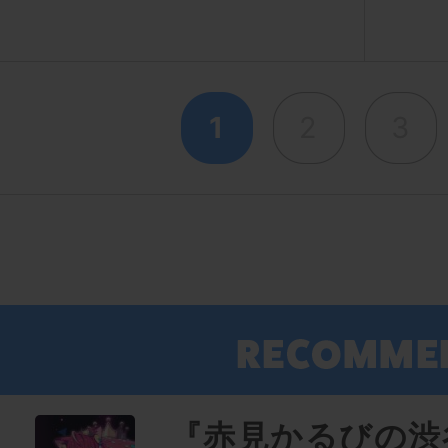
1
2
3
『赤見かるびの渋