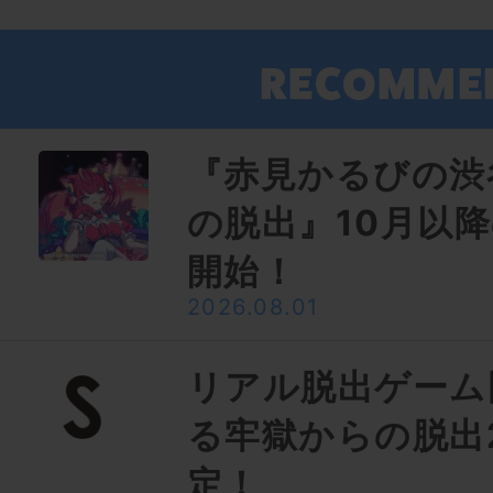
『赤見かるびの渋
の脱出』10月以
開始！
2026.08.01
リアル脱出ゲーム
る牢獄からの脱出
定！