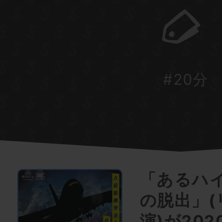
#20分
「あるハ
の脱出」(
演)が202