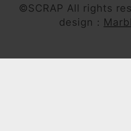
©SCRAP All rights re
design：
Marb