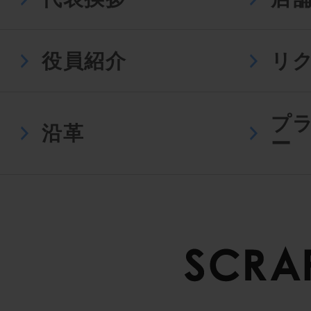
役員紹介
リ
プ
沿革
ー