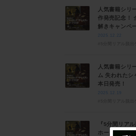
人気書籍シリ
作発売記念！
解きキャンペー
2025.12.22
#5分間リアル脱出
人気書籍シリ
ム 失われたシ
本日発売！
2025.12.19
#5分間リアル脱出
『5分間リアル
ホームズと10