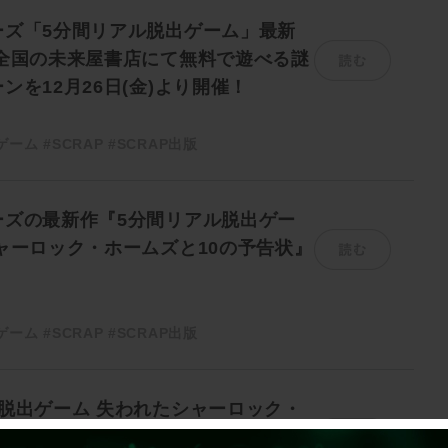
ーズ「5分間リアル脱出ゲーム」最新
読む
 全国の未来屋書店にて無料で遊べる謎
ンを12月26日(金)より開催！
ゲーム
#SCRAP
#SCRAP出版
ーズの最新作『5分間リアル脱出ゲー
読む
ャーロック・ホームズと10の予告状』
ゲーム
#SCRAP
#SCRAP出版
脱出ゲーム 失われたシャーロック・
読む
の予告状』