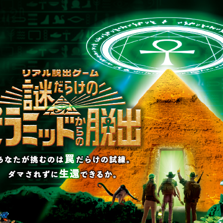
ゲーム
#SCRAP出版
破の人気シリーズ最新作！ 5分間リ
読む
ム 失われたシャーロック・ホームズと
12月19日（金）より発売！
ゲーム
#SCRAP
#SCRAP出版
3
4
5