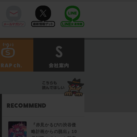
mail
twitter
Line@
せ
SCRAPch.
会社案内
『赤見かるびの渋谷侵
略計画からの脱出』10