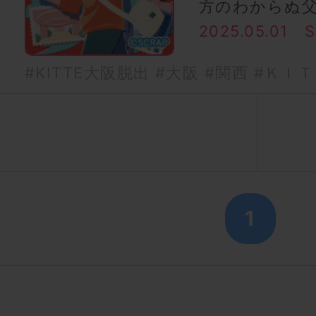
方のわからぬ
2025.05.01
#KITTE大阪脱出
#大阪
#関西
#ＫＩＴ
1