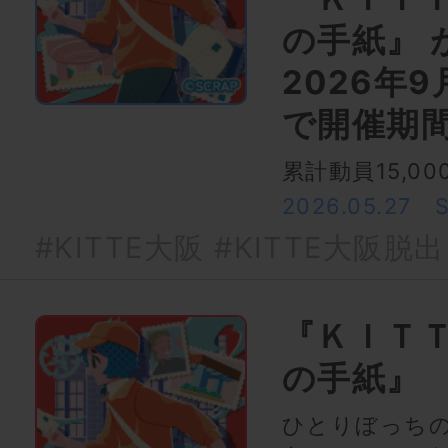
の手紙』 
2026年
で開催期
累計動員15,0
2026.05.27
#KITTE大阪
#KITTE大阪脱出
『ＫＩＴ
の手紙』
ひとりぼっち