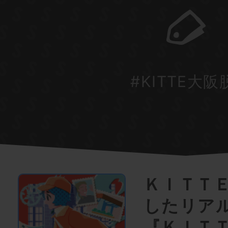
#KITTE大阪
ＫＩＴＴ
したリア
『ＫＩＴ