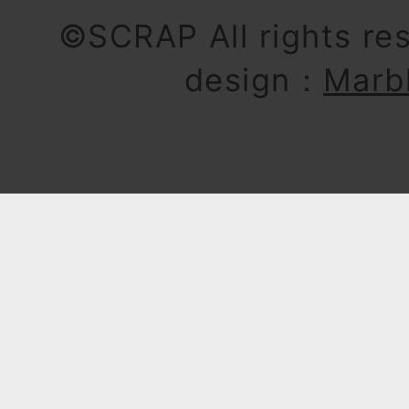
©SCRAP All rights re
design：
Marb