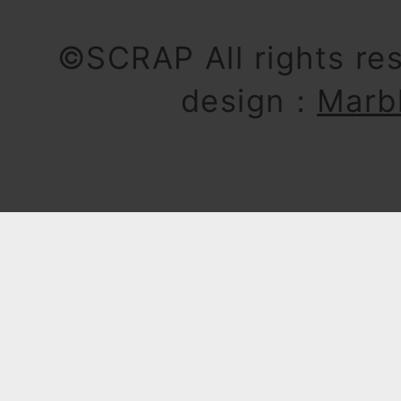
©SCRAP All rights re
design：
Marb