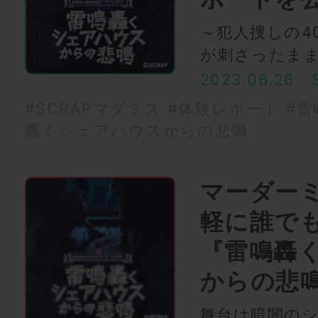
～犯人捜しの4
が刺さったま
2023.06.26
#SCRAPマダミス
#体験レポート
#雷
轟くシェアハウスからの悲鳴
マーダー
軽に誰で
『雷鳴轟
からの悲
舞台は暗闇の