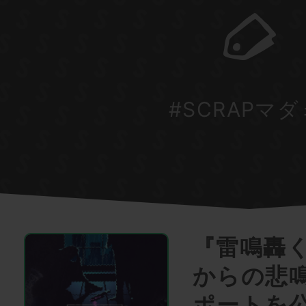
#SCRAPマ
『雷鳴轟
からの悲
ポートを