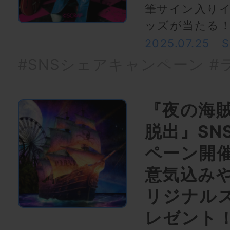
筆サイン入り
ッズが当たる
2025.07.25
#SNSシェアキャンペーン
#
『夜の海
脱出』SN
ペーン開催
意気込み
リジナル
レゼント