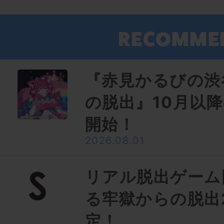
『赤見かるびの渋
の脱出』10月以
開始！
2026.08.01
リアル脱出ゲーム
る牢獄からの脱出
定！