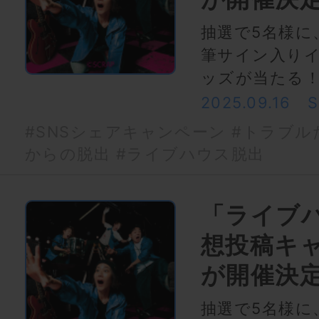
抽選で5名様に
筆サイン入り
ッズが当たる
2025.09.16
#SNSシェアキャンペーン
#トラブル
からの脱出
#ライブハウス脱出
「ライブ
想投稿キ
が開催決
抽選で5名様に