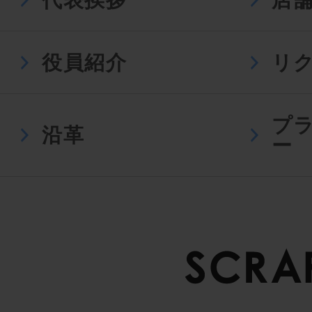
役員紹介
リ
プ
沿革
ー