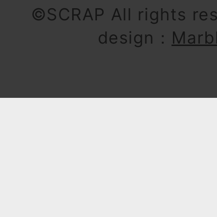
©SCRAP All rights re
design：
Marb